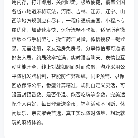
用内存，打开即用，关闭即走，极致便捷，覆盖全国
各省市地道麻将玩法，河南、吉林、江苏、辽宁、山
西等地方规则应有尽有，一程序通玩全国，小程序专
属优化，加载速度快，运行流畅不卡顿，适配所有微
信版本与手机型号，操作简洁易懂，微信授权一键登
录，无需注册，亲友建房免房号，分享微信即可邀请
好友入局，约局效率拉满，实时语音聊天、表情包互
动功能齐全，线上对战如同面对面欢聚，游戏采用公
平随机发牌机制，智能防作弊系统，同IP预警、录像
回放保障公平，番型计算精准，规则自定义灵活，可
设置封顶番数、是否带混、能否吃牌等参数，完美适
配个人喜好，每日登录送金币，福利活动不间断，休
闲娱乐、亲友聚会首选，真正实现随时随地、想玩就
玩的麻将体验。