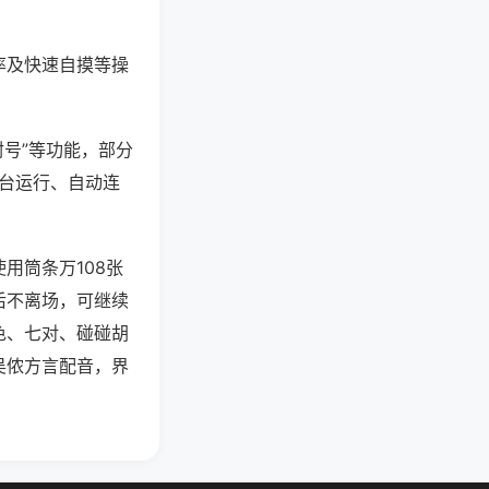
率及快速自摸等操
封号”等功能，部分
后台运行、自动连
用筒条万108张
后不离场，可继续
色、七对、碰碰胡
吴侬方言配音，界
。