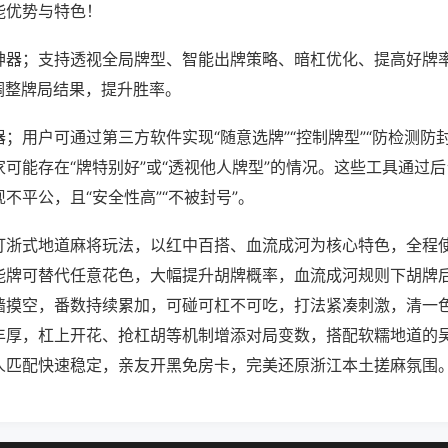
能优势与特色！
神器；支持透视全局牌型、智能出牌策略、暗杠优化、提高好牌
调整牌局结果，提升胜率。
；用户可通过第三方软件实现“随意选牌”“控制牌型”“防检测防
可能存在“牌特别好”或“透视他人牌型”的情况。这些工具通过
不平公，且“安全性高”“不被封号”。
打浙式地道麻将玩法，以红中百搭、血流成河为核心特色，全程使
能牌可替代任意花色，大幅提升胡牌概率，血流成河规则下胡牌
墙摸空，番数持续累加，可碰可杠不可吃，打法紧凑刺激，清一
丰厚，杠上开花、抢杠胡等机制增添对局变数，搭配软糯地道的
人匹配快速稳定，亲友开黑免房卡，完美还原浙江本土搓麻氛围