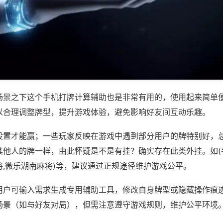
场景之下这个手机打牌计算辅助也是非常有用的，使用起来简单
以合理调整牌型，提升游戏体验，避免影响好友间互动乐趣。
设置才能赢；一些玩家反映在游戏中遇到部分用户的牌特别好，
其他人的牌一样，由此怀疑是不是有挂？确实存在此类外挂。如(
将,微乐湖南麻将)等，建议通过正规途径维护游戏公平。
用户可输入需求生成专用辅助工具，修改自身牌型或隐藏操作痕迹
场景（如与好友对局），但需注意遵守游戏规则，维护公平环境