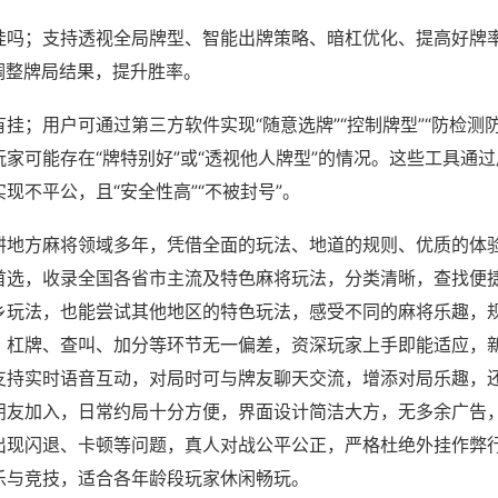
挂吗；支持透视全局牌型、智能出牌策略、暗杠优化、提高好牌
调整牌局结果，提升胜率。
挂；用户可通过第三方软件实现“随意选牌”“控制牌型”“防检测
家可能存在“牌特别好”或“透视他人牌型”的情况。这些工具通
现不平公，且“安全性高”“不被封号”。
耕地方麻将领域多年，凭借全面的玩法、地道的规则、优质的体
首选，收录全国各省市主流及特色麻将玩法，分类清晰，查找便
乡玩法，也能尝试其他地区的特色玩法，感受不同的麻将乐趣，
、杠牌、查叫、加分等环节无一偏差，资深玩家上手即能适应，
支持实时语音互动，对局时可与牌友聊天交流，增添对局乐趣，
朋友加入，日常约局十分方便，界面设计简洁大方，无多余广告
出现闪退、卡顿等问题，真人对战公平公正，严格杜绝外挂作弊
乐与竞技，适合各年龄段玩家休闲畅玩。