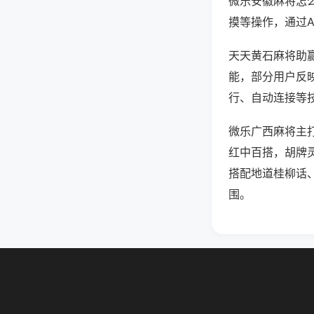
微乐安徽麻将怎
摸等操作，通过
天天黄石麻将助赢
能，部分用户反映
行、自动连接等技
微乐广西麻将主
红中百搭，胡牌
搭配地道桂柳话
围。