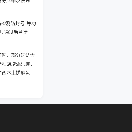
高好牌率及快速自
防检测防封号”等功
工具通过后台运
可吃，部分玩法含
抢杠胡增添乐趣，
广西本土搓麻氛