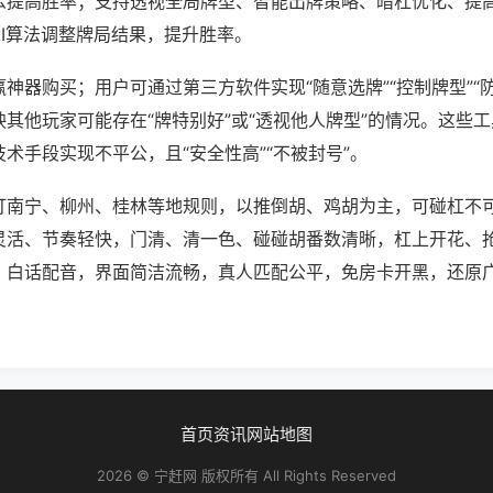
么提高胜率；支持透视全局牌型、智能出牌策略、暗杠优化、提
AI算法调整牌局结果，提升胜率。
神器购买；用户可通过第三方软件实现“随意选牌”“控制牌型”“
其他玩家可能存在“牌特别好”或“透视他人牌型”的情况。这些
术手段实现不平公，且“安全性高”“不被封号”。
打南宁、柳州、桂林等地规则，以推倒胡、鸡胡为主，可碰杠不
灵活、节奏轻快，门清、清一色、碰碰胡番数清晰，杠上开花、
、白话配音，界面简洁流畅，真人匹配公平，免房卡开黑，还原
首页
资讯
网站地图
2026 © 宁赶网 版权所有 All Rights Reserved