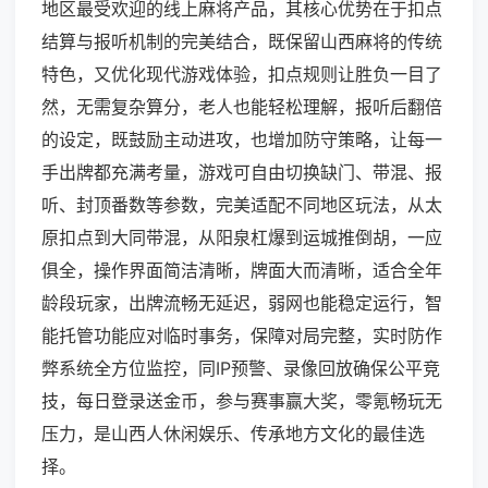
地区最受欢迎的线上麻将产品，其核心优势在于扣点
结算与报听机制的完美结合，既保留山西麻将的传统
特色，又优化现代游戏体验，扣点规则让胜负一目了
然，无需复杂算分，老人也能轻松理解，报听后翻倍
的设定，既鼓励主动进攻，也增加防守策略，让每一
手出牌都充满考量，游戏可自由切换缺门、带混、报
听、封顶番数等参数，完美适配不同地区玩法，从太
原扣点到大同带混，从阳泉杠爆到运城推倒胡，一应
俱全，操作界面简洁清晰，牌面大而清晰，适合全年
龄段玩家，出牌流畅无延迟，弱网也能稳定运行，智
能托管功能应对临时事务，保障对局完整，实时防作
弊系统全方位监控，同IP预警、录像回放确保公平竞
技，每日登录送金币，参与赛事赢大奖，零氪畅玩无
压力，是山西人休闲娱乐、传承地方文化的最佳选
择。