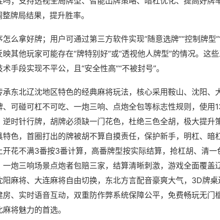
挂吗；支持透视全局牌型、智能出牌策略、暗杠优化、提高好牌
调整牌局结果，提升胜率。
怎么拿好牌；用户可通过第三方软件实现“随意选牌”“控制牌型”
映其他玩家可能存在“牌特别好”或“透视他人牌型”的情况。这
术手段实现不平公，且“安全性高”“不被封号”。
传承东北辽沈地区特色的经典麻将玩法，核心采用鞍山、沈阳、
牌、可碰可杠不可吃、一炮三响、点炮全包等标志性规则，使用1
，逆时针行牌，胡牌必须缺一门花色，杜绝三色全胡，极大提升
具特色，首圈打出的牌被胡不算自摸责任，保护新手，明杠、暗
上开花不满3番按3番计算，高番牌型按实际结算，抢杠胡、清一
，一炮三响场景点炮者包赔三家，结算清晰刺激，游戏全面覆盖
沈阳麻将、大连麻将自由切换，东北方言配音豪爽大气，3D牌桌
建房、实时语音互动，双重防作弊系统保障公平，免费畅玩无门
北麻将魅力的首选。