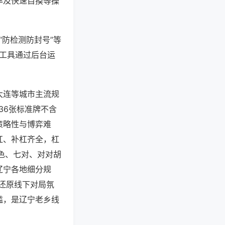
率及快速自摸等操
“防检测防封号”等
些工具通过后台运
大连等城市主流规
36张标准牌不含
策略性与博弈难
杠、补杠齐全，杠
色、七对、对对胡
辽宁各地细分规
还原线下对局氛
槛，是辽宁老乡线