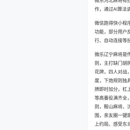
微乐河北麻将有
作，通过AI算法
微信跑得快小程序
功能，部分用户反
行、自动连接等技
微乐辽宁麻将是
则，主打缺门胡
花牌，四人对战
度，下炮规则独
牌即时加分，杠
等高番役满齐全
则，鞍山麻将、
围，亲友圈一键
上约局、感受东