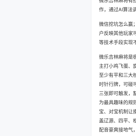
微乐吉林麻将有
作，通过AI算法
微信挖坑怎么赢；
户反映其他玩家可
等技术手段实现不
微乐吉林麻将是
主打小鸡飞蛋、
至少有平和三大
时针行牌，可碰
三张即可触发，
为最具趣味的规
宝、对宝机制让
盖辽源、四平、
配音豪爽接地气