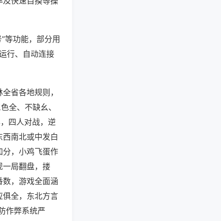
率及快速自摸等操
号”等功能，部分用
台运行、自动连接
林全省各地规则，
三色全、不缺幺、
牌，四人对战，逆
东西南北或中发白
加分，小鸡飞蛋作
现一局翻盘，搂
番数，游戏全面涵
应俱全，东北方言
防作弊系统严