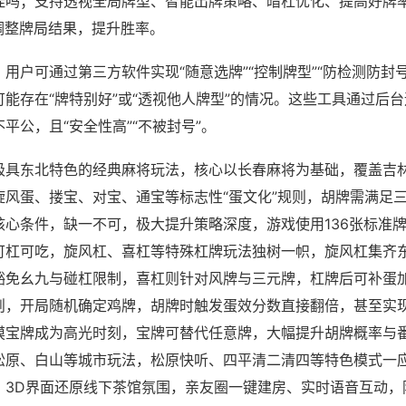
挂吗；支持透视全局牌型、智能出牌策略、暗杠优化、提高好牌
调整牌局结果，提升胜率。
用户可通过第三方软件实现“随意选牌”“控制牌型”“防检测防封
能存在“牌特别好”或“透视他人牌型”的情况。这些工具通过后
平公，且“安全性高”“不被封号”。
极具东北特色的经典麻将玩法，核心以长春麻将为基础，覆盖吉
旋风蛋、搂宝、对宝、通宝等标志性“蛋文化”规则，胡牌需满足
核心条件，缺一不可，极大提升策略深度，游戏使用136张标准
可杠可吃，旋风杠、喜杠等特殊杠牌玩法独树一帜，旋风杠集齐
豁免幺九与碰杠限制，喜杠则针对风牌与三元牌，杠牌后可补蛋
则，开局随机确定鸡牌，胡牌时触发蛋效分数直接翻倍，甚至实
摸宝牌成为高光时刻，宝牌可替代任意牌，大幅提升胡牌概率与
松原、白山等城市玩法，松原快听、四平清二清四等特色模式一
，3D界面还原线下茶馆氛围，亲友圈一键建房、实时语音互动，