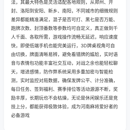
法，其最大特色是灵活适配各地规则，从郑州、开
封、洛阳到安阳、新乡、南阳，不同城市的细微规则
差异都能精准满足，混子是否可打、黑七是否万能、
跑牌次数、封顶番数等参数均可自定义，真正做到千
人千面、各取所需，游戏操作流畅无延迟，响应速度
快，即使低端手机也能完美运行，3D牌桌视角可自
由切换，牌面清晰易辨，避免看错牌的尴尬，实时语
音与表情包功能丰富社交互动，对战之余也能轻松聊
天，增进感情，防作弊系统采用多重加密与智能检
测，实时监控对局数据，确保发牌公平、计分准确，
每日任务、签到福利、赛季排位等活动源源不断，奖
励丰厚，长期玩也不会枯燥，无论是休闲娱乐还是竞
技上分，都能获得极致体验，成为河南麻将爱好者的
必备游戏