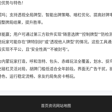
能优势与特色！
腻吗；支持透视全局牌型、智能出牌策略、暗杠优化、提高好牌
调整牌局结果，提升胜率。
能赢；用户可通过第三方软件实现“随意选牌”“控制牌型”“防检
玩家可能存在“牌特别好”或“透视他人牌型”的情况。这些工具
实现不平公，且“安全性高”“不被封号”。
为内蒙玩家打造，呼和浩特、包头、赤峰玩法全覆盖，划水、捉
吃碰杠灵活对局，胡牌门槛低适合全年龄段。界面无广告干扰，
特色，运行稳定流畅，亲友约局免房卡畅玩。
首页
资讯
网站地图