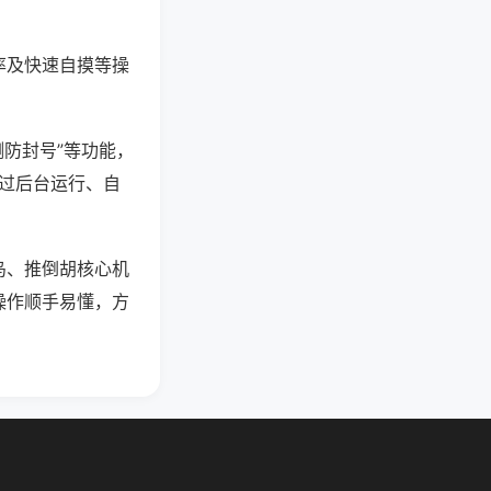
率及快速自摸等操
测防封号”等功能，
通过后台运行、自
鸟、推倒胡核心机
操作顺手易懂，方