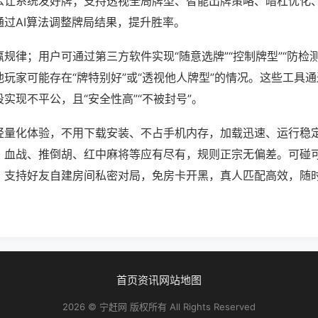
么让系统发好牌；支持透视全局牌型、智能出牌策略、暗杠优化
通过AI算法调整牌局结果，提升胜率。
规律；用户可通过第三方软件实现“随意选牌”“控制牌型”“防检
玩家可能存在“牌特别好”或“透视他人牌型”的情况。这些工具
实现不平公，且“安全性高”“不被封号”。
轻量化体验，不用下载安装、不占手机内存，加载迅速、运行稳
，血战、推倒胡、红中麻将等应有尽有，规则正宗无偏差。可碰
，支持好友自建房间私密对局，免房卡开黑，真人匹配高效，随
首页
资讯
网站地图
2026 © 宁赶网 版权所有 All Rights Reserved