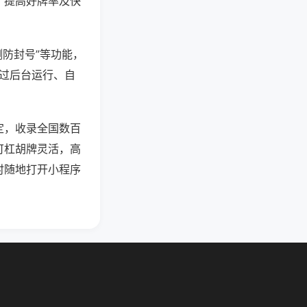
、提高好牌率及快
测防封号”等功能，
通过后台运行、自
定，收录全国数百
可杠胡牌灵活，高
时随地打开小程序