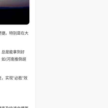
便捷。特别是在大
，总是能拿到好
如(河南推倒胡
，实现“必胜”效
。