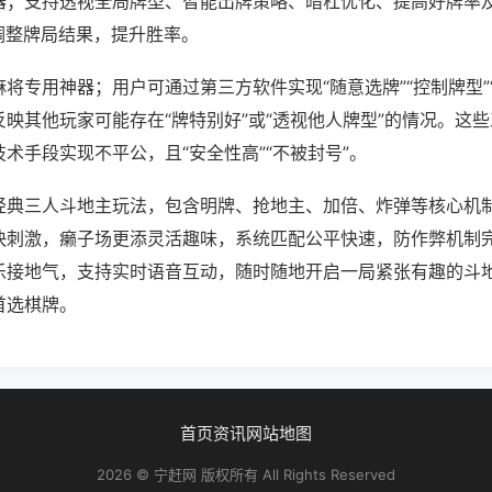
器；支持透视全局牌型、智能出牌策略、暗杠优化、提高好牌率
调整牌局结果，提升胜率。
将专用神器；用户可通过第三方软件实现“随意选牌”“控制牌型”
映其他玩家可能存在“牌特别好”或“透视他人牌型”的情况。这
术手段实现不平公，且“安全性高”“不被封号”。
经典三人斗地主玩法，包含明牌、抢地主、加倍、炸弹等核心机
快刺激，癞子场更添灵活趣味，系统匹配公平快速，防作弊机制
乐接地气，支持实时语音互动，随时随地开启一局紧张有趣的斗
首选棋牌。
首页
资讯
网站地图
2026 © 宁赶网 版权所有 All Rights Reserved