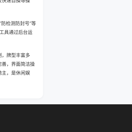
及快速自摸等操
“防检测防封号”等
些工具通过后台运
制，牌型丰富多
完善，界面简洁操
地主，是休闲娱