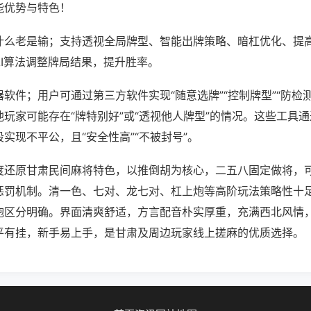
能优势与特色！
什么老是输；支持透视全局牌型、智能出牌策略、暗杠优化、提
AI算法调整牌局结果，提升胜率。
软件；用户可通过第三方软件实现“随意选牌”“控制牌型”“防检
玩家可能存在“牌特别好”或“透视他人牌型”的情况。这些工具
实现不平公，且“安全性高”“不被封号”。
度还原甘肃民间麻将特色，以推倒胡为核心，二五八固定做将，
惩罚机制。清一色、七对、龙七对、杠上炮等高阶玩法策略性十
炮区分明确。界面清爽舒适，方言配音朴实厚重，充满西北风情
平有挂，新手易上手，是甘肃及周边玩家线上搓麻的优质选择。