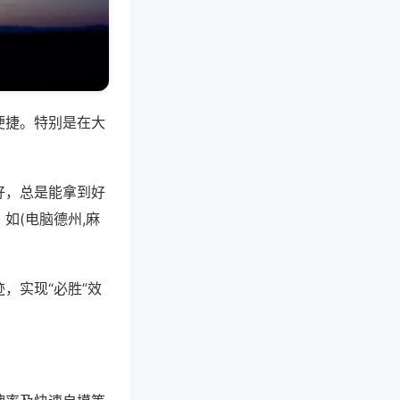
便捷。特别是在大
好，总是能拿到好
如(电脑德州,麻
，实现“必胜”效
。