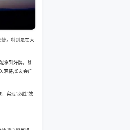
便捷。特别是在大
是能拿到好牌，甚
久麻将,雀友会广
，实现“必胜”效
。