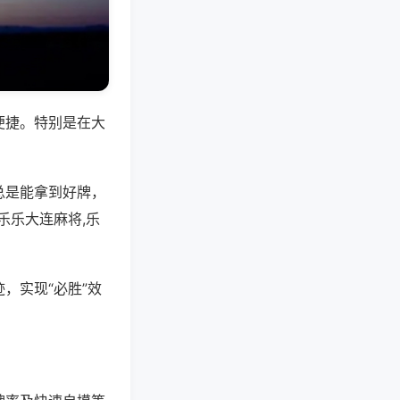
便捷。特别是在大
总是能拿到好牌，
乐乐大连麻将,乐
，实现“必胜”效
。