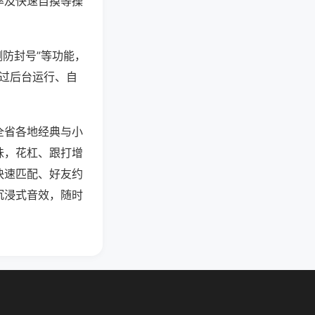
率及快速自摸等操
测防封号”等功能，
通过后台运行、自
全省各地经典与小
味，花杠、跟打增
快速匹配、好友约
沉浸式音效，随时