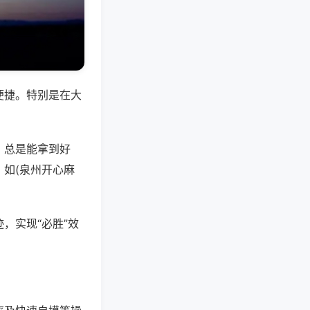
便捷。特别是在大
，总是能拿到好
如(泉州开心麻
，实现“必胜”效
。