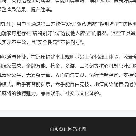
挂吗；支持透视全局牌型、智能出牌策略、暗杠优化、提高好牌
调整牌局结果，提升胜率。
规律；用户可通过第三方软件实现“随意选牌”“控制牌型”“防检
玩家可能存在“牌特别好”或“透视他人牌型”的情况。这些工具
实现不平公，且“安全性高”“不被封号”。
顾地道与便捷，在还原福建本土规则基础上优化线上体验，收录
同玩家需求，金牌万能、抢金、多游、三金倒等核心机制原汁原
算清晰公平，无复杂计算，界面简洁美观，运行流畅稳定，支持
种模式，新手有智能提示，老手能自由竞技，地道闽语配音搭配
建麻将的独特魅力，兼顾娱乐、社交与文化体验。
首页
资讯
网站地图