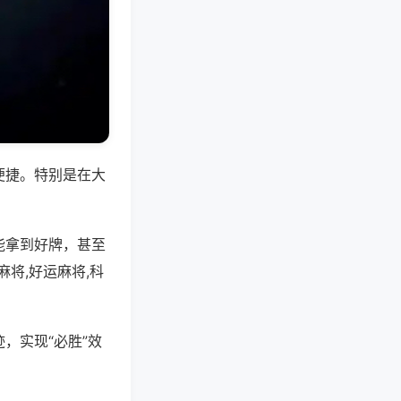
便捷。特别是在大
能拿到好牌，甚至
将,好运麻将,科
，实现“必胜”效
。