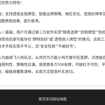
能优势与特色！
略；支持透视全局牌型、智能出牌策略、暗杠优化、提高好牌率
调整牌局结果，提升胜率。
一直输；用户可通过第三方软件实现“随意选牌”“控制牌型”“防
其他玩家可能存在“牌特别好”或“透视他人牌型”的情况。这些
术手段实现不平公，且“安全性高”“不被封号”。
心为曲靖飞小鸡玩法，幺鸡作为万能小鸡可替代任意牌，点炮独
强预判性，策略性拉满。使用筒条万108张牌，可碰杠不可吃，
对、碰碰胡番数清晰，云南方言配音朴实亲切。
首页
资讯
网站地图