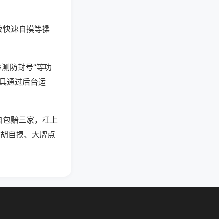
及快速自摸等操
检测防封号”等功
工具通过后台运
自包赔三家，杠上
平胡自摸、大牌点