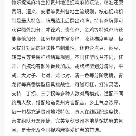
微乐捉鸡麻将主打贵州地道捉鸡麻将玩法，精准还原
贵阳、遵义、安顺等贵州各地主流规则，核心捉鸡机
制是最大特色，牌局结束后翻出鸡牌，持有鸡牌即可
获得额外加分，冲锋鸡、责任鸡、金鸡等特殊鸡牌还
能翻倍加分，加分规则丰富多样，收益梯度明显，极
大提升对局的趣味性与刺激性，还包含点豆、闷豆、
转弯豆等专属杠牌结算规则，不同杠型收益不同，杠
开、自摸均有额外番数加成，胡牌牌型划分清晰，平
胡、大对子、七对、龙七对、清一色等分阶明确，青
龙背等高番牌型极具挑战性，可碰可杠，打法灵活，
支持二丁拐、三丁拐等多种人数对局模式，适配不同
约局人数，搭配地道贵州方言配音，乡土气息浓厚，
每一句都充满贵州地域特色，真人在线匹配速度快，
亲友组队开黑便捷，完美复刻贵州本地茶馆搓麻的氛
围，是贵州及全国捉鸡麻将爱好者的首选。