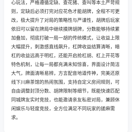
心玩法，严格遵循定缺、查花猪、查叫等本土严苛规
则，定缺后必须打完对应花色才能胡牌，全程不可更
改，极大提升了对局的策略性与严谨性，胡牌后玩家
依旧可以留在牌局中继续摸牌胡牌，分数能够持续累
加叠加，彻底打破一局一胡的传统模式，让收益上限
大幅提升，刺激感直线飙升，杠牌收益结算清晰，暗
杠的收益远高于明杠，还能开启抢杠胡、杠上开花等
特色机制，让每一局都充满未知惊喜，界面设计简洁
大气，牌面清晰易辨，方言配音地道传神，完美还原
线下川麻茶馆的热闹氛围，支持自定义房间规则，可
自由调整封顶分数、胡牌限制等细节，既能快速匹配
同城牌友实时竞技，也能邀请亲友私密对局，兼顾休
闲娱乐与轻度竞技，全方位满足不同玩家的搓麻需
求。