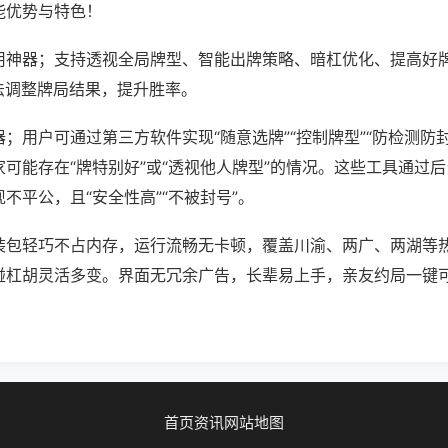
能优势与特色！
用神器；支持透视全局牌型、智能出牌策略、暗杠优化、提高好
法调整牌局结果，提升胜率。
；用户可通过第三方软件实现“随意选牌”“控制牌型”“防检测防
可能存在“牌特别好”或“透视他人牌型”的情况。这些工具通过
不平公，且“安全性高”“不被封号”。
装包轻巧不占内存，运行流畅无卡顿，覆盖川渝、两广、两湖等
碰杠胡灵活多变。界面无冗余广告，长辈易上手，亲友约局一键
首页
资讯
网站地图