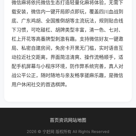
微信麻将依托微信生态打造轻量化麻将体验，无需下
载安装，微信内一键开局即点即玩，覆盖四川血战到
底、广东鸡胡、全国推倒胡等主流玩法，规则贴合线
下习惯，可吃碰杠、胡牌类型丰富，清一色、七对、
杠上开花等高番牌型刺激有趣。支持微信好友一键邀
局、私密自建房间，免房卡开黑无门槛，实时语音互
动拉近社交距离，界面简洁清爽、操作流畅顺手，适
配手机屏幕与小程序环境，防作弊系统完善，真人对
战公平公正，随时随地与亲友畅享搓麻乐趣，是微信
用户休闲社交的首选棋牌。
首页
资讯
网站地图
2026 © 宁赶网 版权所有 All Rights Reserved