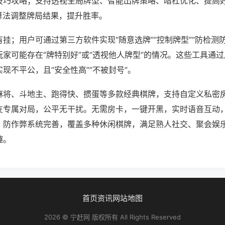
技巧攻略；支持透视全局牌型、智能出牌策略、暗杠优化、提高
算法调整牌局结果，提升胜率。
挂；用户可通过第三方软件实现“随意选牌”“控制牌型”“防检测
家可能存在“牌特别好”或“透视他人牌型”的情况。这些工具通
现不平公，且“安全性高”“不被封号”。
麻将、斗地主、跑得快、掼蛋等多款经典棋牌，支持自定义私密
友专属对局，公平无干扰。无需房卡，一键开黑，实时语音互动
，防作弊系统完善，覆盖多种休闲棋牌，满足熟人社交、聚会娱
趣。
首页
资讯
网站地图
2026 © 宁赶网 版权所有 All Rights Reserved