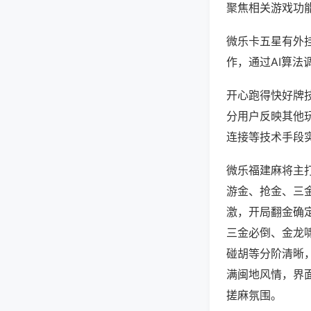
聚焦相关游戏功
微乐卡五星有外
作，通过AI算法
开心跑得快好牌技
分用户反映其他玩
连接等技术手段实
微乐福建麻将主
游金、抢金、三
激，开局翻金确
三金必倒、金龙
碰胡等分阶清晰
满闽地风情，界
搓麻氛围。