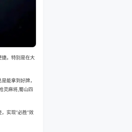
便捷。特别是在大
总是能拿到好牌，
哈灵麻将,蜀山四
，实现“必胜”效
。