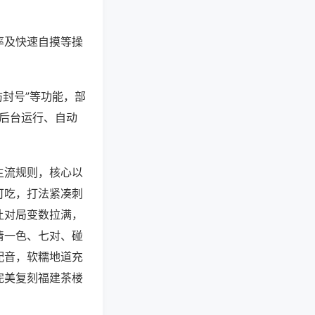
率及快速自摸等操
防封号”等功能，部
过后台运行、自动
主流规则，核心以
可吃，打法紧凑刺
让对局变数拉满，
清一色、七对、碰
配音，软糯地道充
完美复刻福建茶楼