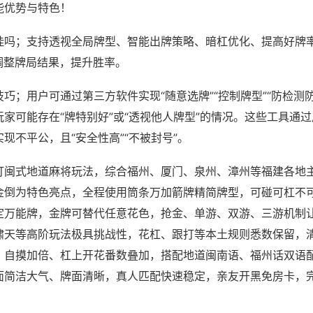
能优势与特色！
挂吗；支持透视全局牌型、智能出牌策略、暗杠优化、提高好牌
调整牌局结果，提升胜率。
巧；用户可通过第三方软件实现“随意选牌”“控制牌型”“防检测
家可能存在“牌特别好”或“透视他人牌型”的情况。这些工具通
现不平公，且“安全性高”“不被封号”。
打闽式地道麻将玩法，综合福州、厦门、泉州、漳州等福建各地
金倒为特色亮点，全程使用筒条万加箭牌精简牌型，可碰可杠不
定万能牌，金牌可替代任意花色，抢金、单游、双游、三游机制
啸天等高阶玩法极具挑战性，花杠、跟打等本土规则悉数保留，
，自摸加倍、杠上开花番数叠加，搭配地道闽南语、福州话双语
面简洁大气、牌面清晰，真人匹配快速稳定，亲友开黑免房卡，