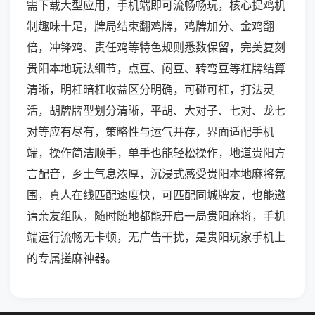
需下载大型应用，手机端即可流畅畅玩，核心捉鸡机
制趣味十足，牌局结束翻鸡牌，鸡牌加分、金鸡翻
倍，冲锋鸡、责任鸡等特色规则悉数保留，完美复刻
贵阳本地玩法细节，点豆、闷豆、转弯豆等杠牌结算
清晰，明杠暗杠收益区分明确，可碰可杠，打法灵
活，胡牌牌型划分清晰，平胡、大对子、七对、龙七
对等应有尽有，策略性与运气并存，界面适配手机
端，操作简洁顺手，单手也能轻松操作，地道贵阳方
言配音，乡土气息浓厚，沉浸式感受贵阳本地麻将氛
围，真人在线匹配速度快，可匹配同城牌友，也能邀
请亲友组队，随时随地都能开启一局贵阳麻将，手机
端运行流畅无卡顿，无广告干扰，是贵阳玩家手机上
的专属搓麻神器。