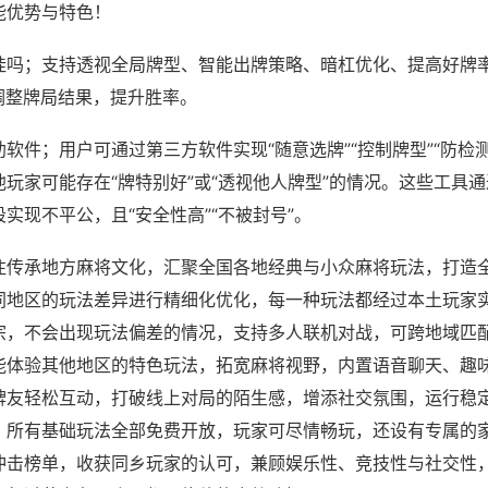
能优势与特色！
挂吗；支持透视全局牌型、智能出牌策略、暗杠优化、提高好牌
调整牌局结果，提升胜率。
软件；用户可通过第三方软件实现“随意选牌”“控制牌型”“防检
玩家可能存在“牌特别好”或“透视他人牌型”的情况。这些工具
实现不平公，且“安全性高”“不被封号”。
注传承地方麻将文化，汇聚全国各地经典与小众麻将玩法，打造
同地区的玩法差异进行精细化优化，每一种玩法都经过本土玩家
宗，不会出现玩法偏差的情况，支持多人联机对战，可跨地域匹
能体验其他地区的特色玩法，拓宽麻将视野，内置语音聊天、趣
牌友轻松互动，打破线上对局的陌生感，增添社交氛围，运行稳
，所有基础玩法全部免费开放，玩家可尽情畅玩，还设有专属的
冲击榜单，收获同乡玩家的认可，兼顾娱乐性、竞技性与社交性