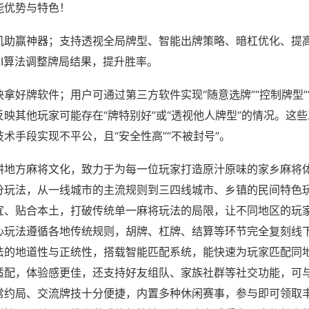
能优势与特色！
机助赢神器；支持透视全局牌型、智能出牌策略、暗杠优化、提
AI算法调整牌局结果，提升胜率。
拿好牌软件；用户可通过第三方软件实现“随意选牌”“控制牌型”
映其他玩家可能存在“牌特别好”或“透视他人牌型”的情况。这
术手段实现不平公，且“安全性高”“不被封号”。
耕地方麻将文化，致力于为每一位玩家打造原汁原味的家乡麻将
分玩法，从一线城市的主流规则到三四线城市、乡镇的民间特色
宜、贴合本土，打破传统单一麻将玩法的局限，让不同地区的玩
心玩法遵循各地传统规则，胡牌、杠牌、结算等环节完全复刻线
法的地道性与正统性，搭载智能匹配系统，能快速为玩家匹配同
适配，体验感更佳，还支持好友组队、家族社群等社交功能，可
常约局、交流牌技十分便捷，内置多种休闲赛事，参与即可领取