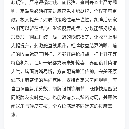
心玩法，严格遵循定缺、查花猪、查叫等本土严苛规
则，定缺后必须打完对应花色才能胡牌，全程不可更
改，极大提升了对局的策略性与严谨性，胡牌后玩家
依旧可以留在牌局中继续摸牌胡牌，分数能够持续累
加叠加，彻底打破一局一胡的传统模式，让收益上限
大幅提升，刺激感直线飙升，杠牌收益结算清晰，暗
杠的收益远高于明杠，还能开启抢杠胡、杠上开花等
特色机制，让每一局都充满未知惊喜，界面设计简洁
大气，牌面清晰易辨，方言配音地道传神，完美还原
线下川麻茶馆的热闹氛围，支持自定义房间规则，可
自由调整封顶分数、胡牌限制等细节，既能快速匹配
同城牌友实时竞技，也能邀请亲友私密对局，兼顾休
闲娱乐与轻度竞技，全方位满足不同玩家的搓麻需
求。